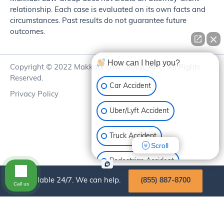
relationship. Each case is evaluated on its own facts and
circumstances. Past results do not guarantee future
outcomes.
How can I help you?
Copyright © 2022 Makkabi Law Group, APC. All Rights
Reserved.
Car Accident
Privacy Policy
Uber/Lyft Accident
Truck Accident
Scroll
Pedestrian Accident
Available 24/7. We can help.
(855) 887-8700
Call us
Motorcycle Accident
Bike Accident
Slip & Fall