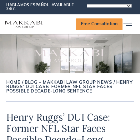
HABLAMOS ESPAÑOL. AVAILABLE
POWERED
24/7.
BY
Free Consultation
HOME
/
BLOG – MAKKABI LAW GROUP NEWS
/
HENRY
RUGGS’ DUI CASE: FORMER NFL STAR FACES
POSSIBLE DECADE-LONG SENTENCE
Henry Ruggs’ DUI Case:
Former NFL Star Faces
Possible Decade-Long