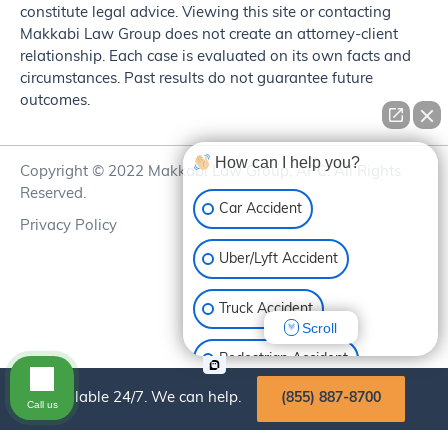
constitute legal advice. Viewing this site or contacting
Makkabi Law Group does not create an attorney-client
relationship. Each case is evaluated on its own facts and
circumstances. Past results do not guarantee future
outcomes.
How can I help you?
Copyright © 2022 Makkabi Law Group, APC. All Rights
Reserved.
Car Accident
Privacy Policy
Uber/Lyft Accident
Truck Accident
Scroll
Pedestrian Accident
Available 24/7. We can help.
(855) 887-8700
Call us
Motorcycle Accident